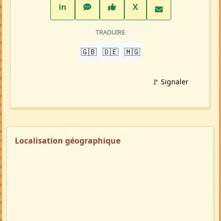
LinkedIn
WhatsApp
Facebook
Twitter X
in
X
TRADUIRE
🇬🇧
🇩🇪
🇲🇬
🚩 Signaler
Localisation géographique