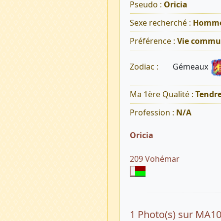
Pseudo :
Oricia
Sexe recherché :
Homm
Préférence :
Vie commu
Gémeaux
Zodiac :
Ma 1ère Qualité :
Tendr
Profession :
N/A
Oricia
209 Vohémar
1 Photo(s) sur MA1