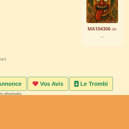
MA104306
de
...
eurs
Annonce
Vos Avis
Le Trombi
ts réservés
on