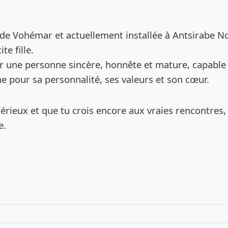
de l’annonce
e de Vohémar et actuellement installée à Antsirabe No
e fille.
er une personne sincère, honnête et mature, capable
 pour sa personnalité, ses valeurs et son cœur.
sérieux et que tu crois encore aux vraies rencontres,
e.
s