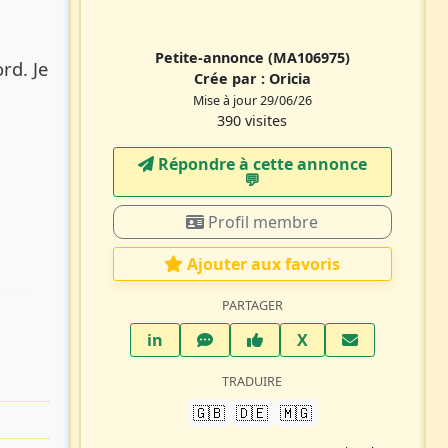
Petite-annonce
(MA106975)
rd. Je
Crée par :
Oricia
Mise à jour 29/06/26
390 visites
Répondre à cette annonce
💬​
Profil membre
Ajouter aux favoris
PARTAGER
LinkedIn
WhatsApp
Facebook
Twitter X
in
X
TRADUIRE
🇬🇧
🇩🇪
🇲🇬