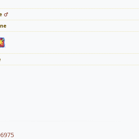
e
ne
e
06975