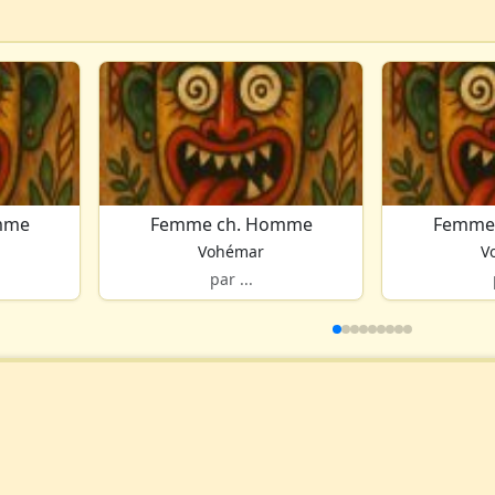
mme
Femme ch. Homme
Femme
Vohémar
V
par ...