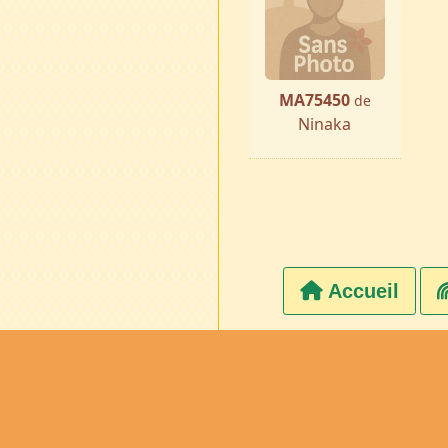
MA75450
de
Ninaka
Accueil