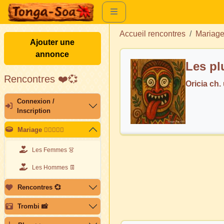
Accueil rencontres
Mariag
Ajouter une
annonce
Rencontres ❤️💞
Oricia ch
Connexion /
Inscription
Mariage 👩🏽‍❤️‍👨🏽
Les Femmes 👗
Les Hommes 👖
Rencontres 💞
Trombi 📸