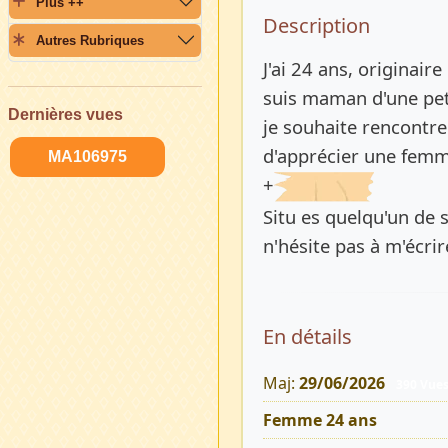
Plus ++
Description 
Description
Autres Rubriques
J'ai 24 ans, originair
suis maman d'une petit
Dernières vues
je souhaite rencontr
d'apprécier une femme
MA106975
+
Situ es quelqu'un de 
n'hésite pas à m'écrir
En détails
Maj:
29/06/2026
390 Vue
Femme 24 ans