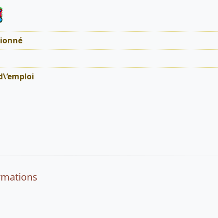
tionné
d\‘emploi
rmations