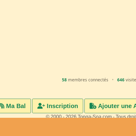
58
membres connectés
•
646
visit
Ma Bal
Inscription
Ajouter une 
© 2000 - 2026 Tonga-Soa.com - Tous droi