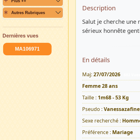
Plus ++
Description 
Description
Autres Rubriques
Salut je cherche une
sérieux honnête gen
Dernières vues
MA106971
En détails
Maj:
27/07/2026
682 Vue
Femme 28 ans
Taille :
1m68 - 53 Kg
Pseudo :
Vanessazafine
Sexe recherché :
Homm
Préférence :
Mariage