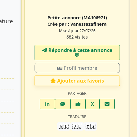
Petite-annonce
(MA106971)
ature
Crée par :
Vanessazafinera
Mise à jour 27/07/26
682 visites
Répondre à cette annonce
💬​
Profil membre
Ajouter aux favoris
PARTAGER
LinkedIn
WhatsApp
Facebook
Twitter X
in
X
TRADUIRE
🇬🇧
🇩🇪
🇲🇬