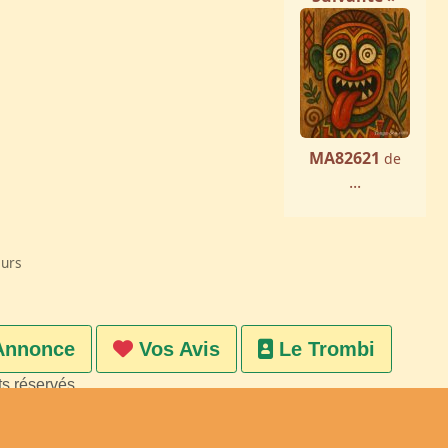
MA82621
de
...
eurs
Annonce
Vos Avis
Le Trombi
ts réservés