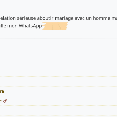
de l’annonce
 relation sérieuse aboutir mariage avec un homme m
tille mon WhatsApp
s
ra
e