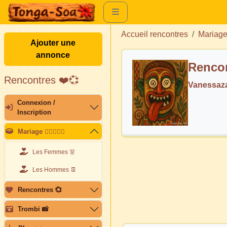
Accueil rencontres
Mariag
Ajouter une
annonce
Rencon
Rencontres ❤️💞
Vanessaza
Connexion /
Inscription
Mariage 👩🏽‍❤️‍👨🏽
Les Femmes 👗
Les Hommes 👖
Rencontres 💞
Trombi 📸