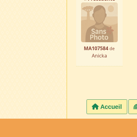
MA107584
de
Anicka
Accueil