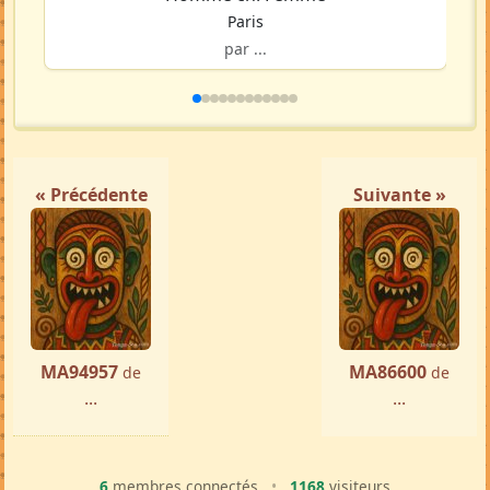
Paris
par ...
« Précédente
Suivante »
MA94957
MA86600
de
de
...
...
6
membres connectés
•
1168
visiteurs