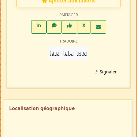
Ajouter aux favoris
PARTAGER
LinkedIn
WhatsApp
Facebook
Twitter X
in
X
TRADUIRE
🇬🇧
🇩🇪
🇲🇬
🚩 Signaler
Localisation géographique