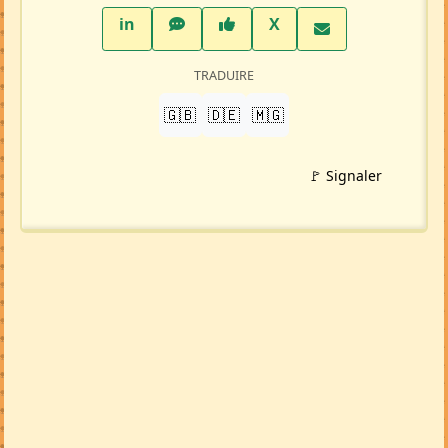
LinkedIn
WhatsApp
Facebook
Twitter X
in
X
TRADUIRE
🇬🇧
🇩🇪
🇲🇬
🚩 Signaler