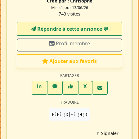
Crée par :
Chrisophe
Mise à jour 13/06/26
743 visites
Répondre à cette annonce 💬​
Profil membre
Ajouter aux favoris
PARTAGER
LinkedIn
WhatsApp
Facebook
Twitter X
in
X
TRADUIRE
🇬🇧
🇩🇪
🇲🇬
🚩 Signaler