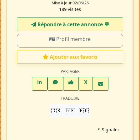
Mise à jour 02/06/26
189 visites
Répondre à cette annonce 💬​
Profil membre
Ajouter aux favoris
PARTAGER
LinkedIn
WhatsApp
Facebook
Twitter X
in
X
TRADUIRE
🇬🇧
🇩🇪
🇲🇬
🚩 Signaler