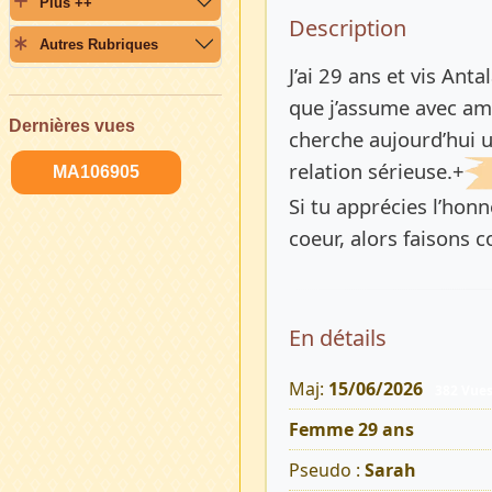
Plus ++
Description 
Description
Autres Rubriques
J’ai 29 ans et vis An
que j’assume avec amo
Dernières vues
cherche aujourd’hui 
relation sérieuse.+
MA106905
Si tu apprécies l’honn
coeur, alors faisons 
En détails
Maj:
15/06/2026
382 Vue
Femme 29 ans
Pseudo :
Sarah