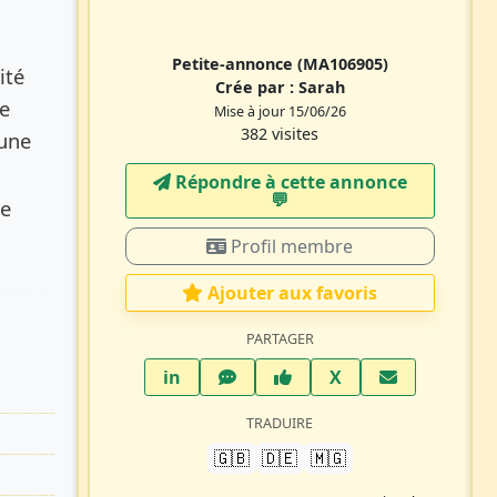
Petite-annonce
(MA106905)
ité
Crée par :
Sarah
e
Mise à jour 15/06/26
382 visites
 une
Répondre à cette annonce
💬​
le
Profil membre
Ajouter aux favoris
PARTAGER
LinkedIn
WhatsApp
Facebook
Twitter X
in
X
TRADUIRE
🇬🇧
🇩🇪
🇲🇬