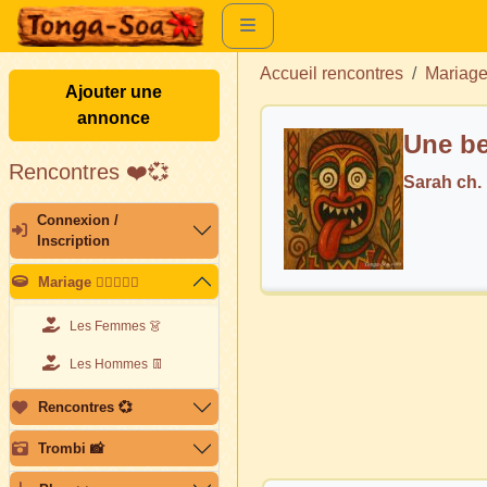
Accueil rencontres
Mariag
Ajouter une
annonce
Une be
Rencontres ❤️💞
Sarah ch
Connexion /
Inscription
Mariage 👩🏽‍❤️‍👨🏽
Les Femmes 👗
Les Hommes 👖
Rencontres 💞
Trombi 📸