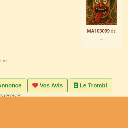
MA103099
de
...
eurs
Annonce
Vos Avis
Le Trombi
ts réservés
on