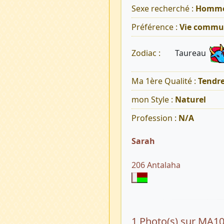
Sexe recherché :
Homm
Préférence :
Vie commu
Taureau
Zodiac :
Ma 1ère Qualité :
Tendr
mon Style :
Naturel
Profession :
N/A
Sarah
206 Antalaha
1 Photo(s) sur MA1