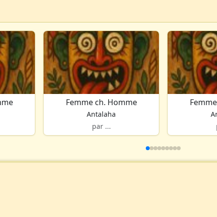
mme
Femme ch. Homme
Femme
Antalaha
A
par ...