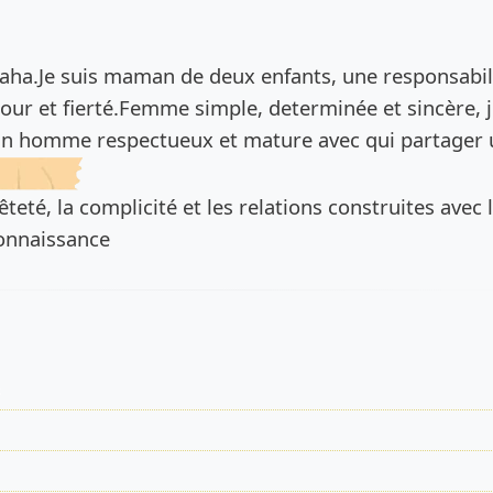
de l’annonce
talaha.Je suis maman de deux enfants, une responsabil
ur et fierté.Femme simple, determinée et sincère, j
un homme respectueux et mature avec qui partager
êteté, la complicité et les relations construites avec 
connaissance
s