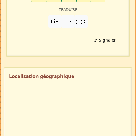
TRADUIRE
🇬🇧
🇩🇪
🇲🇬
🚩 Signaler
Localisation géographique