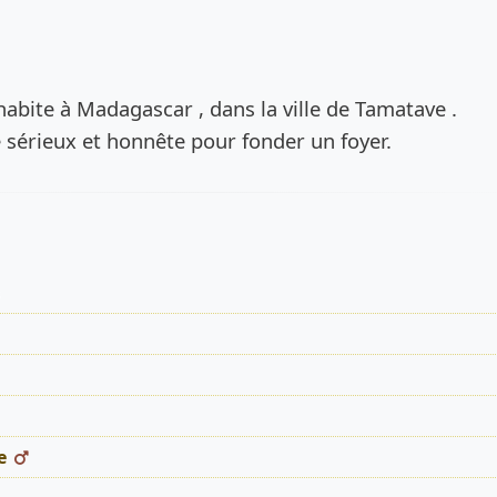
de l’annonce
'habite à Madagascar , dans la ville de Tamatave .
sérieux et honnête pour fonder un foyer.
s
e