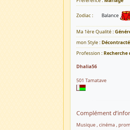
Préférence :
Mariage
Balance
Zodiac :
Ma 1ère Qualité :
Généro
mon Style :
Décontracté
Profession :
Recherche 
Dhalia56
501 Tamatave
Complément d’info
Musique , cinéma , prom