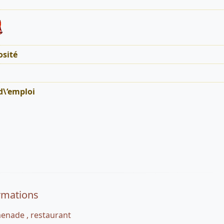
sité
d\‘emploi
rmations
enade , restaurant