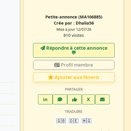
Petite-annonce
(MA106885)
Crée par :
Dhalia56
Mise à jour 12/07/26
810 visites
Répondre à cette annonce
💬​
Profil membre
Ajouter aux favoris
PARTAGER
LinkedIn
WhatsApp
Facebook
Twitter X
in
X
TRADUIRE
🇬🇧
🇩🇪
🇲🇬