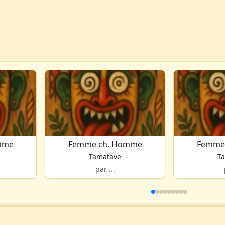
mme
Femme ch. Homme
Femme
Tamatave
T
par ...