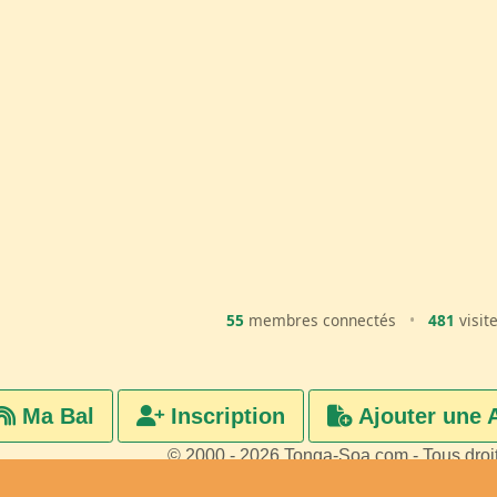
55
membres connectés
•
481
visit
Ma Bal
Inscription
Ajouter une 
© 2000 - 2026 Tonga-Soa.com - Tous droi