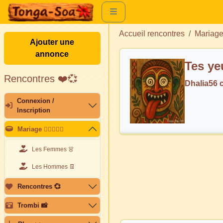
Accueil rencontres
Mariag
Ajouter une
annonce
Tes yeu
Rencontres ❤️💞
Dhalia56 
Connexion /
Inscription
Mariage 👩🏽‍❤️‍👨🏽
Les Femmes 👗
Les Hommes 👖
Rencontres 💞
Trombi 📸