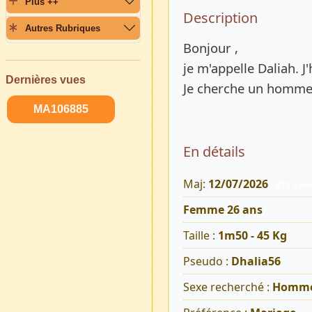
Plus ++
Description 
Description
Autres Rubriques
Bonjour ,
je m'appelle Daliah. J
Dernières vues
Je cherche un homme 
MA106885
En détails
Maj:
12/07/2026
810 Vue
Femme 26 ans
Taille :
1m50 - 45 Kg
Pseudo :
Dhalia56
Sexe recherché :
Homm