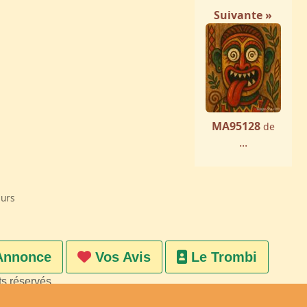
Suivante »
MA95128
de
...
eurs
Annonce
Vos Avis
Le Trombi
ts réservés