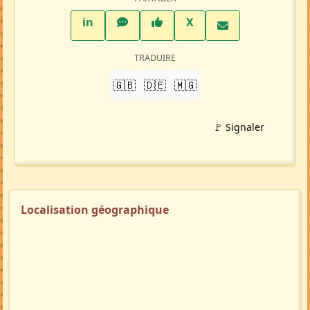
LinkedIn
WhatsApp
Facebook
Twitter X
in
X
TRADUIRE
🇬🇧
🇩🇪
🇲🇬
🚩 Signaler
Localisation géographique