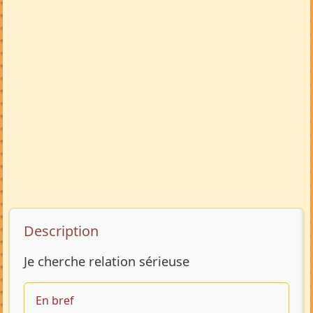
Description de l’annonce
Description
Je cherche relation sérieuse
En bref