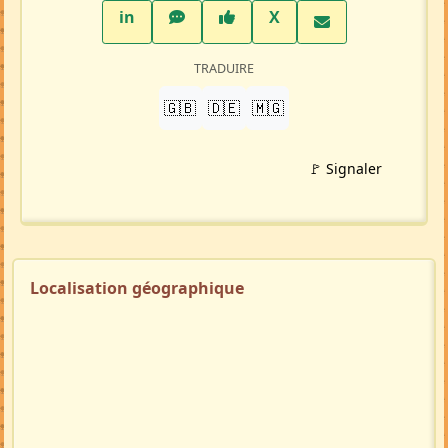
LinkedIn
WhatsApp
Facebook
Twitter X
in
X
TRADUIRE
🇬🇧
🇩🇪
🇲🇬
🚩 Signaler
Localisation géographique