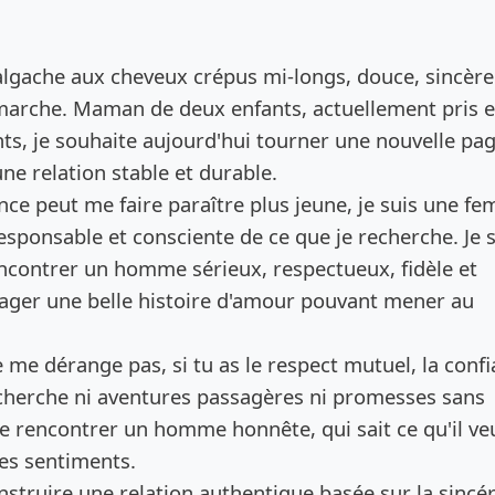
de l’annonce
lgache aux cheveux crépus mi-longs, douce, sincère
arche. Maman de deux enfants, actuellement pris 
s, je souhaite aujourd'hui tourner une nouvelle pa
ne relation stable et durable.
e peut me faire paraître plus jeune, je suis une f
sponsable et consciente de ce que je recherche. Je s
rencontrer un homme sérieux, respectueux, fidèle et
tager une belle histoire d'amour pouvant mener au
e me dérange pas, si tu as le respect mutuel, la conf
recherche ni aventures passagères ni promesses sans
e rencontrer un homme honnête, qui sait ce qu'il veu
les sentiments.
nstruire une relation authentique basée sur la sincéri