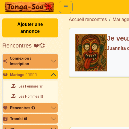
Accueil rencontres
Mariag
Ajouter une
annonce
Je veu
Rencontres ❤️💞
Juannita 
Connexion /
Inscription
Mariage 👩🏽‍❤️‍👨🏽
Les Femmes 👗
Les Hommes 👖
Rencontres 💞
Trombi 📸