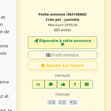
Petite-annonce
(MA106860)
 et
Crée par :
Juannita
en
Mise à jour 29/05/26
383 visites
ge de
Répondre à cette annonce
💬​
emme
uis
Profil membre
Ajouter aux favoris
PARTAGER
iance
LinkedIn
WhatsApp
Facebook
Twitter X
in
X
TRADUIRE
t et
🇬🇧
🇩🇪
🇲🇬
té, le