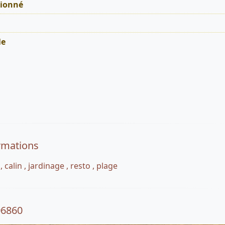
tionné
le
rmations
 calin , jardinage , resto , plage
06860