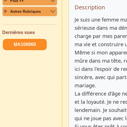
Plus ++
Description 
Description
Autres Rubriques
Je suis une femme ma
sérieuse dans ma dém
Dernières vues
charge par mes parent
ma vie et construire u
MA106860
Même si mon apparenc
mûre dans ma tête, re
ici dans l'espoir de 
sincère, avec qui par
mariage.
La différence d'âge n
et la loyauté. Je ne 
lendemain. Je souhait
qui ne joue pas avec 
Si vous êtes prêt à co