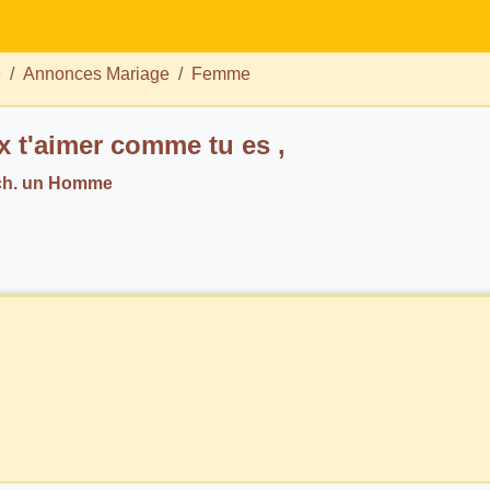
e
Annonces Mariage
Femme
x t'aimer comme tu es ,
ch. un Homme