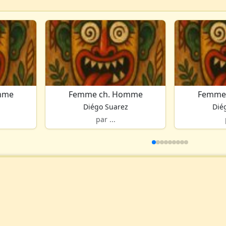
mme
Femme ch. Homme
Femme
Diégo Suarez
Dié
par ...