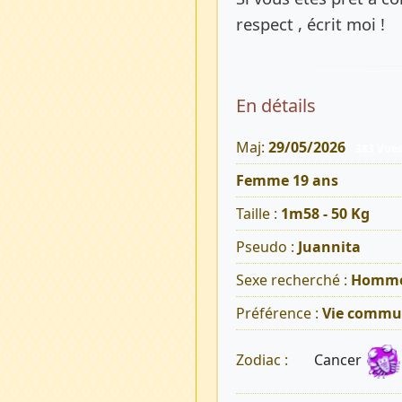
respect , écrit moi !
En détails
Maj:
29/05/2026
383 Vue
Femme 19 ans
Taille :
1m58 - 50 Kg
Pseudo :
Juannita
Sexe recherché :
Homm
Préférence :
Vie commu
Cancer
Zodiac :