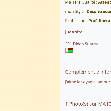
Ma 1ère Qualité :
Atten
mon Style :
Décontracté
Profession :
Prof. libéra
Juannita
201 Diégo Suarez
Complément d’info
j'aime le voyage , amour ,
1 Photo(s) sur MA1