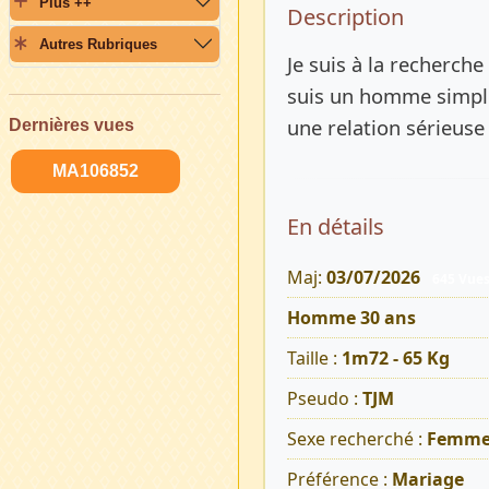
Plus ++
Description 
Description
Autres Rubriques
Je suis à la recherch
suis un homme simple,
une relation sérieuse 
Dernières vues
MA106852
En détails
Maj:
03/07/2026
645 Vue
Homme 30 ans
Taille :
1m72 - 65 Kg
Pseudo :
TJM
Sexe recherché :
Femm
Préférence :
Mariage