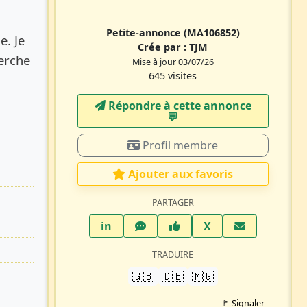
Petite-annonce
(MA106852)
e. Je
Crée par :
TJM
herche
Mise à jour 03/07/26
645 visites
Répondre à cette annonce
💬​
Profil membre
Ajouter aux favoris
PARTAGER
LinkedIn
WhatsApp
Facebook
Twitter X
in
X
TRADUIRE
🇬🇧
🇩🇪
🇲🇬
🚩 Signaler