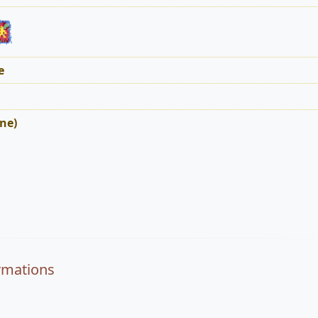
e
ne)
rmations