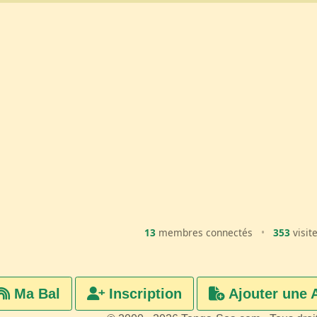
13
membres connectés
•
353
visit
Ma Bal
Inscription
Ajouter une 