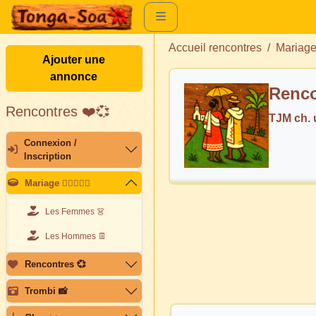
Accueil rencontres
Mariag
Ajouter une
annonce
Renco
Rencontres ❤️💞
TJM ch.
Connexion /
Inscription
Mariage 👩🏽‍❤️‍👨🏽
Les Femmes 👗
Les Hommes 👖
Rencontres 💞
Trombi 📸