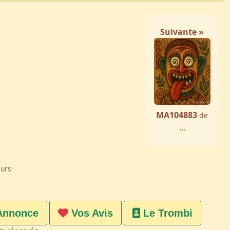
Suivante »
MA104883
de
...
eurs
Annonce
Vos Avis
Le Trombi