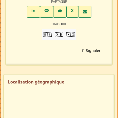
PARTAGER
LinkedIn
WhatsApp
Facebook
Twitter X
in
X
TRADUIRE
🇬🇧
🇩🇪
🇲🇬
🚩 Signaler
Localisation géographique