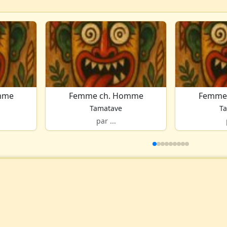
mme
Femme ch. Homme
Femme
Tamatave
T
par ...