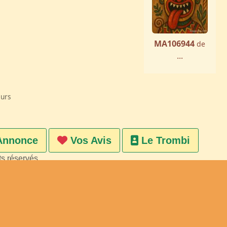
MA106944
de
...
eurs
Annonce
Vos Avis
Le Trombi
ts réservés
on