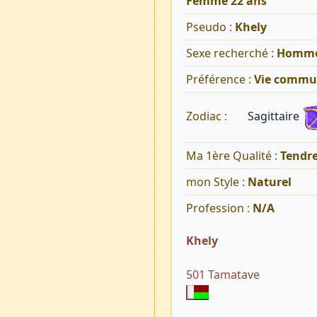
Femme 22 ans
Pseudo :
Khely
Sexe recherché :
Homm
Préférence :
Vie commu
Sagittaire
Zodiac :
Ma 1ère Qualité :
Tendr
mon Style :
Naturel
Profession :
N/A
Khely
501 Tamatave