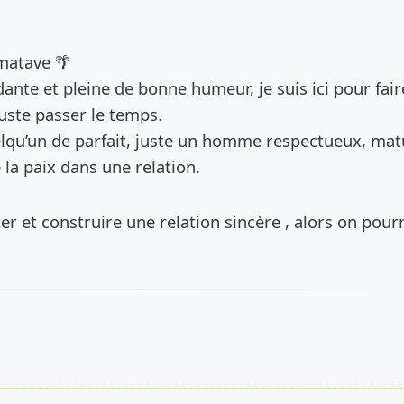
de l’annonce
amatave 🌴
ante et pleine de bonne humeur, je suis ici pour fai
juste passer le temps.
elqu’un de parfait, juste un homme respectueux, mat
 la paix dans une relation.
ter et construire une relation sincère , alors on pourr
s