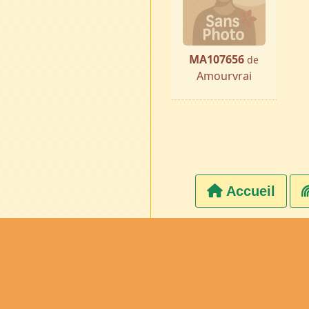
MA107656
de
Amourvrai
Accueil