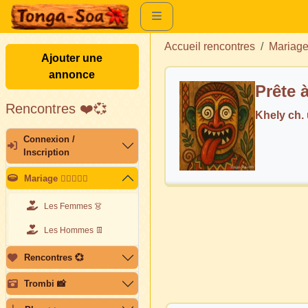
Accueil rencontres
Mariag
Ajouter une
annonce
Prête à
Rencontres ❤️💞
Khely ch
Connexion /
Inscription
Mariage 👩🏽‍❤️‍👨🏽
Les Femmes 👗
Les Hommes 👖
Rencontres 💞
Trombi 📸