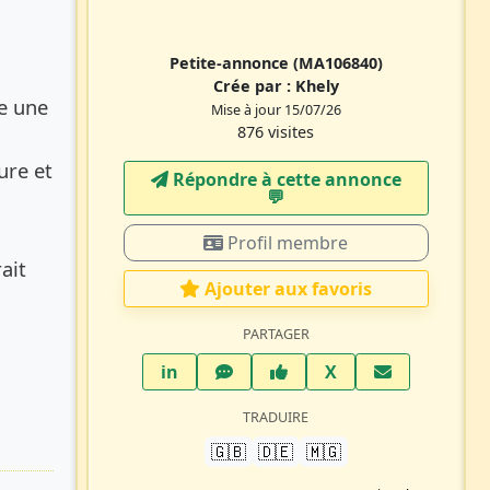
Petite-annonce
(MA106840)
Crée par :
Khely
re une
Mise à jour 15/07/26
876 visites
ure et
Répondre à cette annonce
💬​
Profil membre
ait
Ajouter aux favoris
PARTAGER
LinkedIn
WhatsApp
Facebook
Twitter X
in
X
TRADUIRE
🇬🇧
🇩🇪
🇲🇬