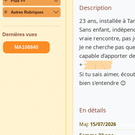
Plus ++
Description 
Description
Autres Rubriques
23 ans, installée à T
Sans enfant, indépend
Dernières vues
vraie rencontre, pas 
Je ne cherche pas qu
MA106840
capable d’apporter de
+
Si tu sais aimer, écou
bien s’entendre 😊
En détails
Maj:
15/07/2026
876 Vue