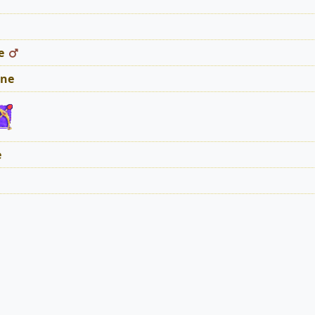
e
ne
e