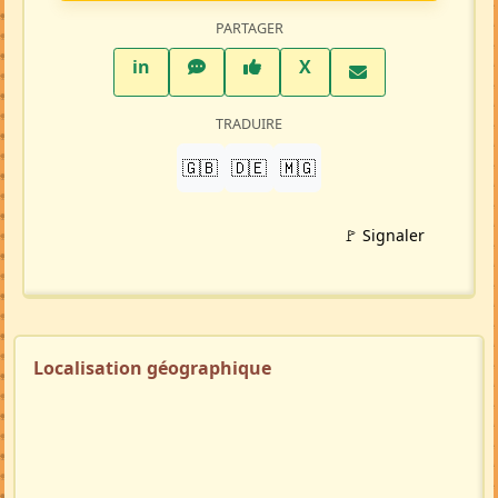
PARTAGER
LinkedIn
WhatsApp
Facebook
Twitter X
in
X
TRADUIRE
🇬🇧
🇩🇪
🇲🇬
🚩 Signaler
Localisation géographique