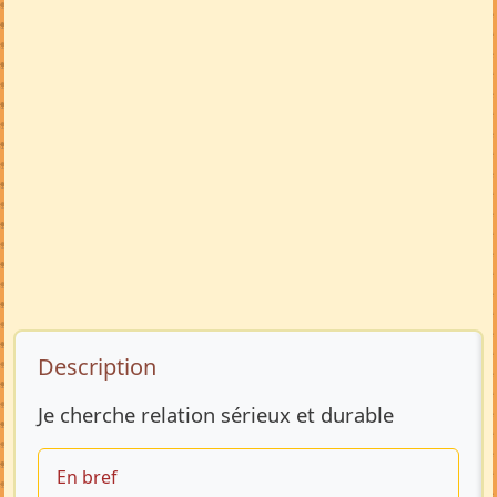
Description de l’annonce
Description
Je cherche relation sérieux et durable
En bref