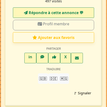
497 visites
Répondre à cette annonce 💬​
Profil membre
Ajouter aux favoris
PARTAGER
LinkedIn
WhatsApp
Facebook
Twitter X
in
X
TRADUIRE
🇬🇧
🇩🇪
🇲🇬
🚩 Signaler