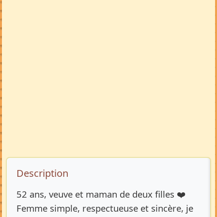
Description de l’annonce
Description
52 ans, veuve et maman de deux filles ❤️
Femme simple, respectueuse et sincère, je