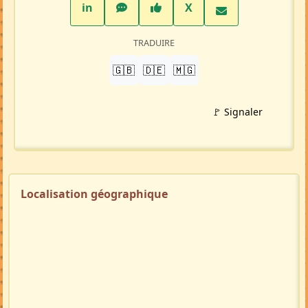
LinkedIn
WhatsApp
Facebook
Twitter X
in
X
TRADUIRE
🇬🇧
🇩🇪
🇲🇬
🚩 Signaler
Localisation géographique