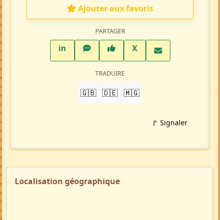
Ajouter aux favoris
PARTAGER
LinkedIn
WhatsApp
Facebook
Twitter X
in
X
TRADUIRE
🇬🇧
🇩🇪
🇲🇬
🚩 Signaler
Localisation géographique