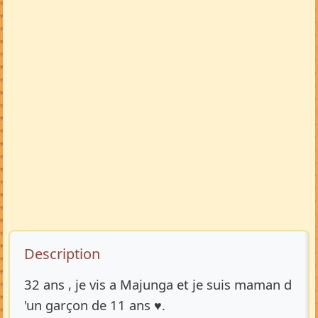
Description de l’annonce
Description
32 ans , je vis a Majunga et je suis maman d
'un garçon de 11 ans ♥️.