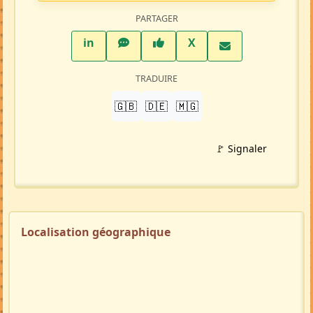
PARTAGER
LinkedIn
WhatsApp
Facebook
Twitter X
in
X
TRADUIRE
🇬🇧
🇩🇪
🇲🇬
🚩 Signaler
Localisation géographique