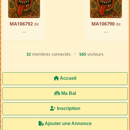
par ...
« Précédente
Suivante »
MA106792
MA106790
de
de
...
...
32
membres connectés
•
565
visiteurs