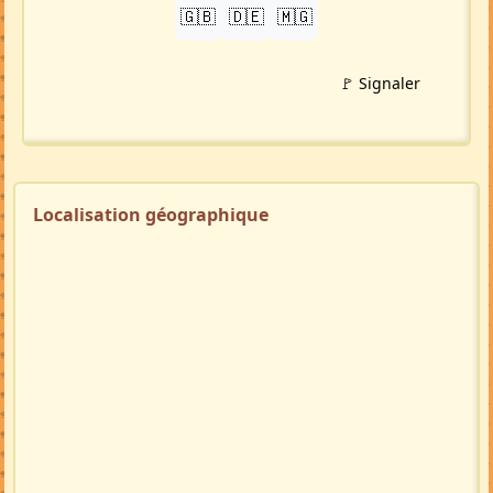
Profil membre
Ajouter aux favoris
PARTAGER
LinkedIn
WhatsApp
Facebook
Twitter X
in
X
TRADUIRE
🇬🇧
🇩🇪
🇲🇬
🚩 Signaler
Localisation géographique