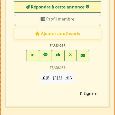
Répondre à cette annonce 💬​
Profil membre
Ajouter aux favoris
PARTAGER
LinkedIn
WhatsApp
Facebook
Twitter X
in
X
TRADUIRE
🇬🇧
🇩🇪
🇲🇬
🚩 Signaler