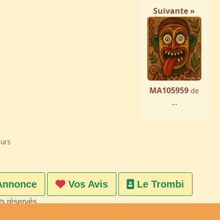
Suivante »
MA105959
de
...
eurs
Annonce
Vos Avis
Le Trombi
ts réservés