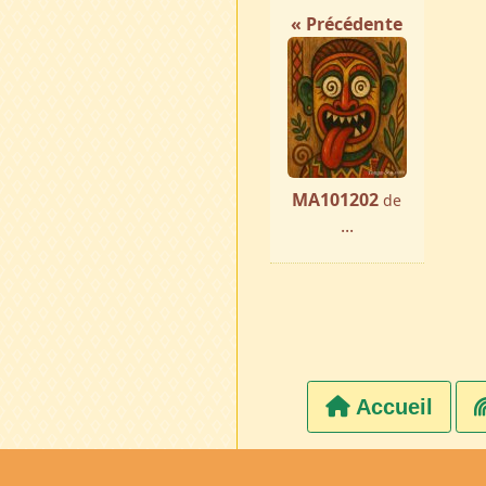
« Précédente
MA101202
de
...
Accueil