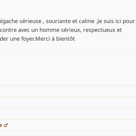
de l’annonce
gache sérieuse , souriante et calme .Je suis ici pour
ncontre avec un homme sérieux, respectueux et
er une foyer.Merci à bientôt
s
e