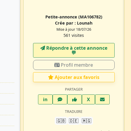
Petite-annonce
(MA106782)
Crée par :
Lounah
Mise à jour 18/07/26
561 visites
Répondre à cette annonce
💬​
Profil membre
Ajouter aux favoris
PARTAGER
LinkedIn
WhatsApp
Facebook
Twitter X
in
X
TRADUIRE
🇬🇧
🇩🇪
🇲🇬