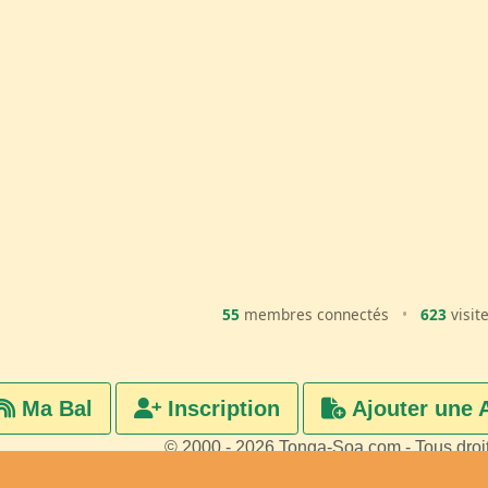
55
membres connectés
•
623
visit
Ma Bal
Inscription
Ajouter une 
© 2000 - 2026 Tonga-Soa.com - Tous droi