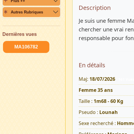
Plus ++
Description 
Description
Autres Rubriques
Je suis une femme Mal
chercher une vrai re
Dernières vues
responsable pour fond
MA106782
En détails
Maj:
18/07/2026
561 Vue
Femme 35 ans
Taille :
1m68 - 60 Kg
Pseudo :
Lounah
Sexe recherché :
Homm