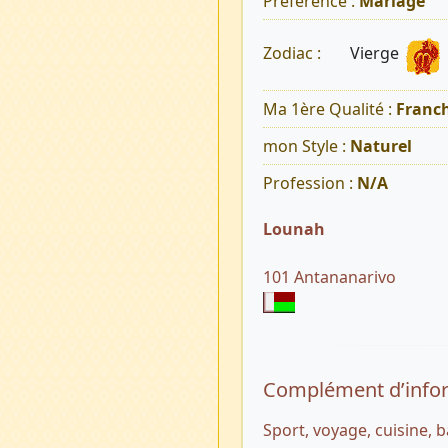
Préférence :
Mariage
Vierge
Zodiac :
Ma 1ère Qualité :
Franch
mon Style :
Naturel
Profession :
N/A
Lounah
101 Antananarivo
Complément d’info
Sport, voyage, cuisine, 