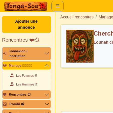
Accueil rencontres
Mariag
Ajouter une
annonce
Cherch
Rencontres ❤️💞
Lounah c
Connexion /
Inscription
Mariage 👩🏽‍❤️‍👨🏽
Les Femmes 👗
Les Hommes 👖
Rencontres 💞
Trombi 📸