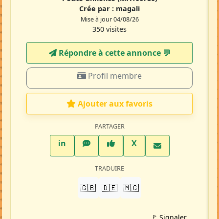
Crée par :
magali
Mise à jour 04/08/26
350 visites
Répondre à cette annonce 💬​
Profil membre
Ajouter aux favoris
PARTAGER
LinkedIn
WhatsApp
Facebook
Twitter X
in
X
TRADUIRE
🇬🇧
🇩🇪
🇲🇬
🚩 Signaler