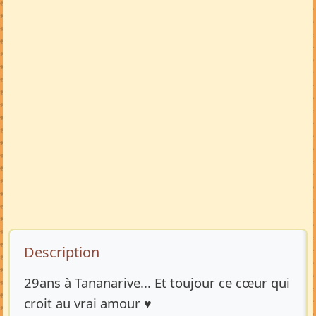
Description de l’annonce
Description
29ans à Tananarive... Et toujour ce cœur qui
croit au vrai amour ♥️