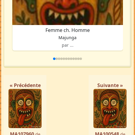
Femme ch. Homme
Majunga
par ...
« Précédente
Suivante »
MA107960
MA100548
de
de