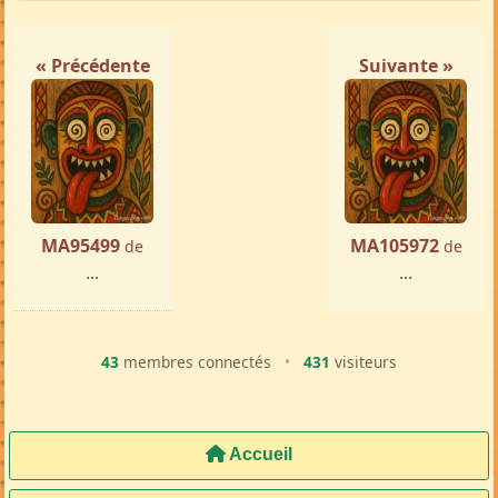
Femme ch. Homme
Majunga
par ...
« Précédente
Suivante »