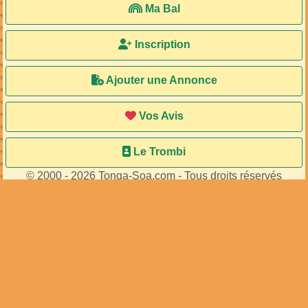
MA95499
MA105972
de
de
...
...
43
membres connectés
•
431
visiteurs
Accueil
Ma Bal
Inscription
Ajouter une Annonce