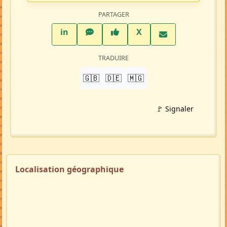
Petite-annonce
(MA106750)
Crée par :
Tacha
Mise à jour 23/05/26
246 visites
Répondre à cette annonce 💬​
Profil membre
Ajouter aux favoris
PARTAGER
LinkedIn
WhatsApp
Facebook
Twitter X
in
X
TRADUIRE