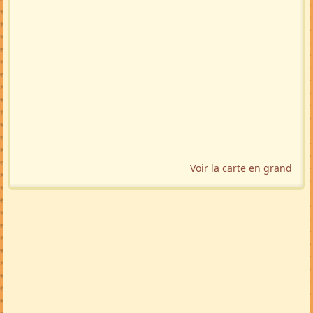
🇬🇧
🇩🇪
🇲🇬
🚩 Signaler
Localisation géographique