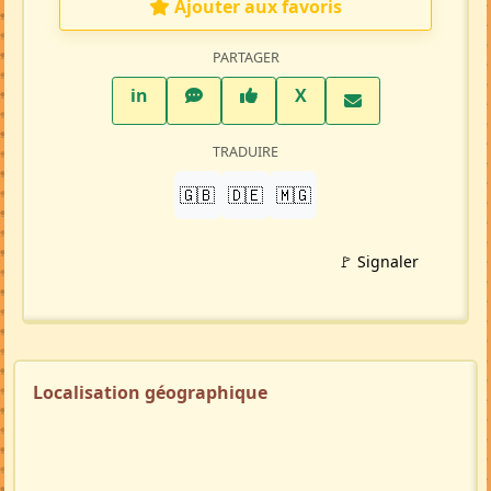
Répondre à cette annonce 💬​
Profil membre
Ajouter aux favoris
PARTAGER
LinkedIn
WhatsApp
Facebook
Twitter X
in
X
TRADUIRE
🇬🇧
🇩🇪
🇲🇬
🚩 Signaler