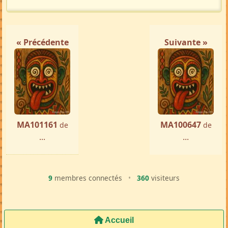
Femme ch. Homme
Antananarivo
par ...
« Précédente
Suivante »
MA101161
MA100647
de
de
...
...