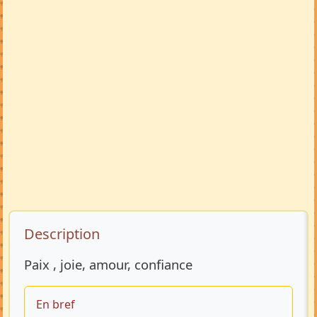
Description de l’annonce
Description
Paix , joie, amour, confiance
En bref