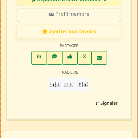
Profil membre
Ajouter aux favoris
PARTAGER
LinkedIn
WhatsApp
Facebook
Twitter X
in
X
TRADUIRE
🇬🇧
🇩🇪
🇲🇬
🚩 Signaler