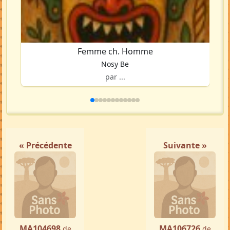
Femme ch. Homme
Nosy Be
par ...
« Précédente
Suivante »
MA104698
MA106726
de
de