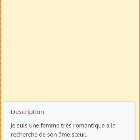
Description de l’annonce
Description
Je suis une femme très romantique a la
recherche de son âme sœur..