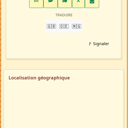
LinkedIn
WhatsApp
Facebook
Twitter X
in
X
TRADUIRE
🇬🇧
🇩🇪
🇲🇬
🚩 Signaler
Localisation géographique