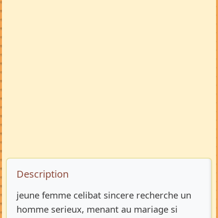
Description de l’annonce
Description
jeune femme celibat sincere recherche un
homme serieux, menant au mariage si