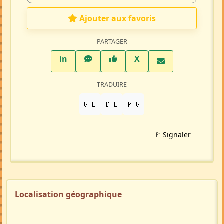
Ajouter aux favoris
PARTAGER
LinkedIn
WhatsApp
Facebook
Twitter X
in
X
TRADUIRE
🇬🇧
🇩🇪
🇲🇬
🚩 Signaler
Localisation géographique