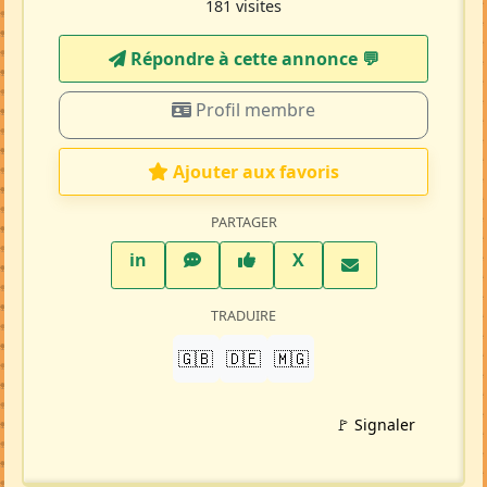
181 visites
Répondre à cette annonce 💬​
Profil membre
Ajouter aux favoris
PARTAGER
LinkedIn
WhatsApp
Facebook
Twitter X
in
X
TRADUIRE
🇬🇧
🇩🇪
🇲🇬
🚩 Signaler