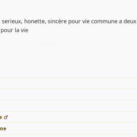
de l’annonce
serieux, honette, sincère pour vie commune a deux
pour la vie
s
e
ne