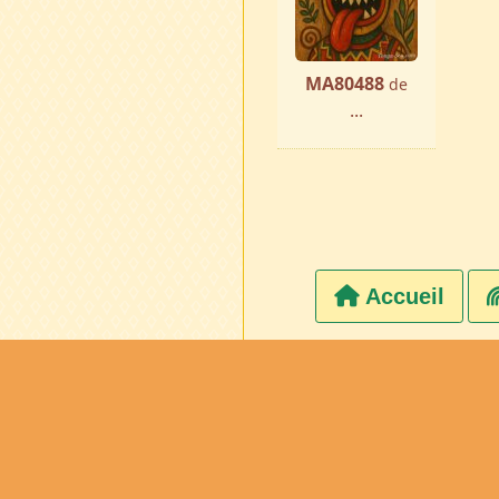
MA80488
de
...
Accueil