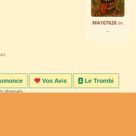
MA107626
de
...
urs
Annonce
Vos Avis
Le Trombi
ts réservés
on