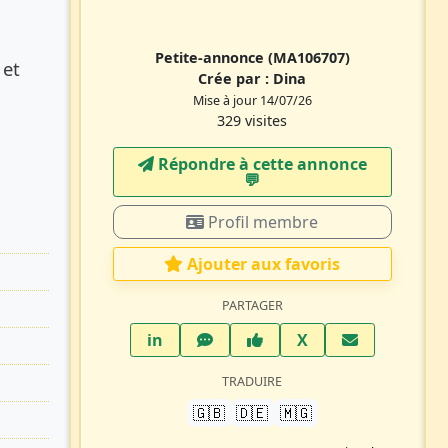
Petite-annonce
(MA106707)
 et
Crée par :
Dina
Mise à jour 14/07/26
329 visites
Répondre à cette annonce
💬​
Profil membre
Ajouter aux favoris
PARTAGER
LinkedIn
WhatsApp
Facebook
Twitter X
in
X
TRADUIRE
🇬🇧
🇩🇪
🇲🇬