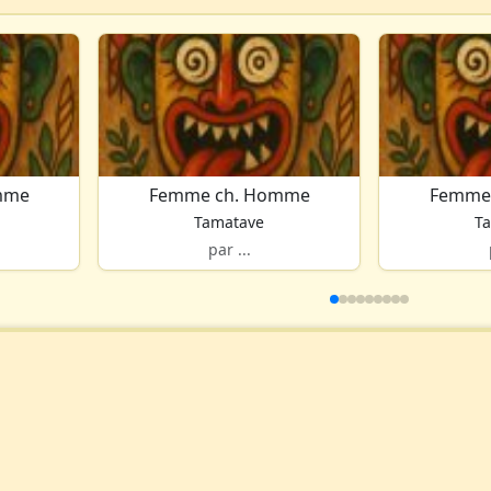
mme
Femme ch. Homme
Femme
Tamatave
T
par ...