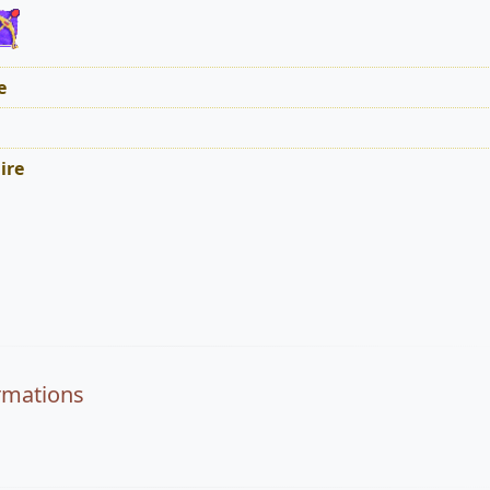
e
ire
rmations