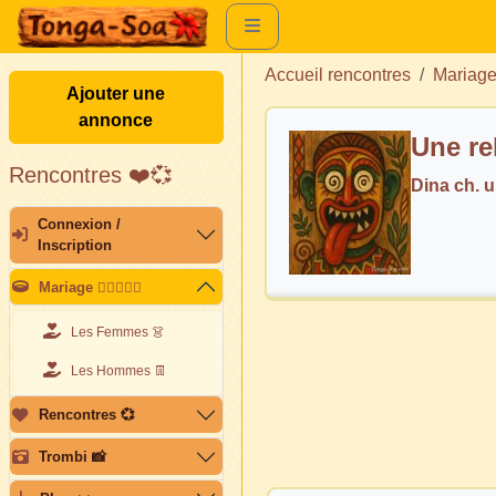
Accueil rencontres
Mariag
Ajouter une
annonce
Une re
Rencontres ❤️💞
Dina ch.
Connexion /
Inscription
Mariage 👩🏽‍❤️‍👨🏽
Les Femmes 👗
Les Hommes 👖
Rencontres 💞
Trombi 📸