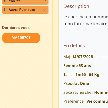
Plus ++
Description 
Description
Autres Rubriques
je cherche un homme 
mon futur partenaire 
Dernières vues
MA106707
En détails
Maj:
14/07/2026
329 Vue
Femme 53 ans
Taille :
1m65 - 64 Kg
Pseudo :
Dina
Sexe recherché :
Homm
Préférence :
Vie commu