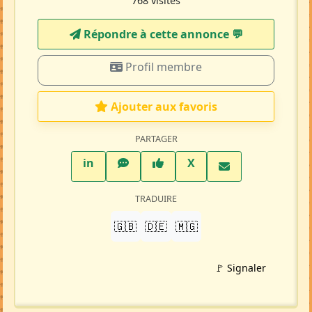
768 visites
Répondre à cette annonce 💬​
Profil membre
Ajouter aux favoris
PARTAGER
LinkedIn
WhatsApp
Facebook
Twitter X
in
X
TRADUIRE
🇬🇧
🇩🇪
🇲🇬
🚩 Signaler