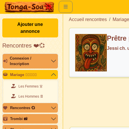
Accueil rencontres
Mariag
Ajouter une
annonce
Prêtre
Rencontres ❤️💞
Jessi ch.
Connexion /
Inscription
Mariage 👩🏽‍❤️‍👨🏽
Les Femmes 👗
Les Hommes 👖
Rencontres 💞
Trombi 📸