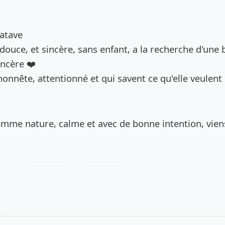
de l’annonce
atave
ouce, et sincère, sans enfant, a la recherche d'une b
incère ❤️
honnête, attentionné et qui savent ce qu'elle veulent
emme nature, calme et avec de bonne intention, vien
es