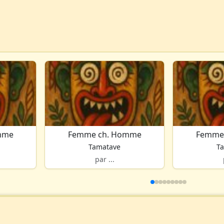
mme
Femme ch. Homme
Femme
Tamatave
T
par ...