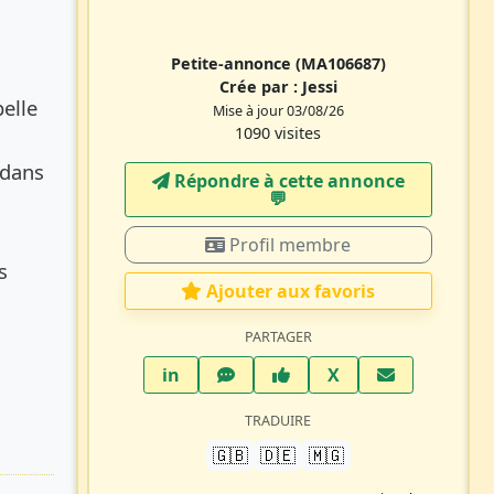
Petite-annonce
(MA106687)
Crée par :
Jessi
elle
Mise à jour 03/08/26
1090 visites
 dans
Répondre à cette annonce
💬​
Profil membre
s
Ajouter aux favoris
PARTAGER
LinkedIn
WhatsApp
Facebook
Twitter X
in
X
TRADUIRE
🇬🇧
🇩🇪
🇲🇬