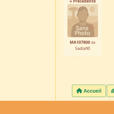
« Précédente
MA107800
de
Sadia90
Accueil