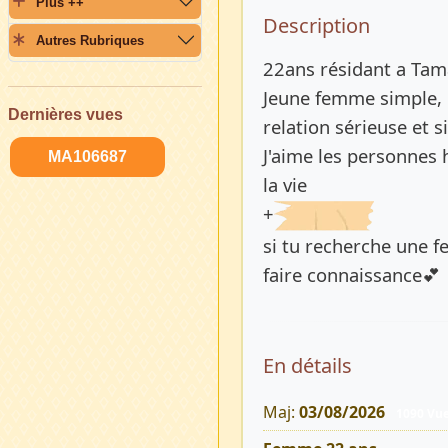
Plus ++
Description 
Description
Autres Rubriques
22ans résidant a Tam
Jeune femme simple, d
Dernières vues
relation sérieuse et s
J'aime les personnes 
MA106687
la vie
+
si tu recherche une f
faire connaissance💕
En détails
Maj:
03/08/2026
1090 Vu