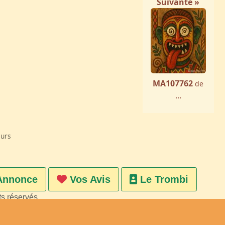
Suivante »
MA107762
de
...
eurs
Annonce
Vos Avis
Le Trombi
ts réservés