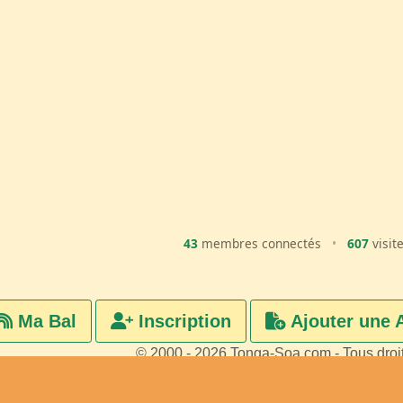
43
membres connectés
•
607
visit
Ma Bal
Inscription
Ajouter une 
© 2000 - 2026 Tonga-Soa.com - Tous droi