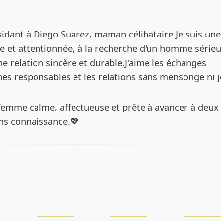
de l’annonce
idant à Diego Suarez, maman célibataire.Je suis une
 et attentionnée, à la recherche d'un homme série
ne relation sincère et durable.J'aime les échanges
es responsables et les relations sans mensonge ni j
 femme calme, affectueuse et prête à avancer à deux
ons connaissance.💖
s