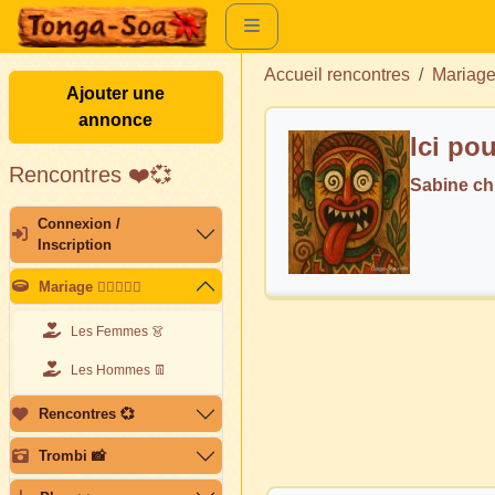
Accueil rencontres
Mariag
Ajouter une
annonce
Ici po
Rencontres ❤️💞
Sabine c
Connexion /
Inscription
Mariage 👩🏽‍❤️‍👨🏽
Les Femmes 👗
Les Hommes 👖
Rencontres 💞
Trombi 📸