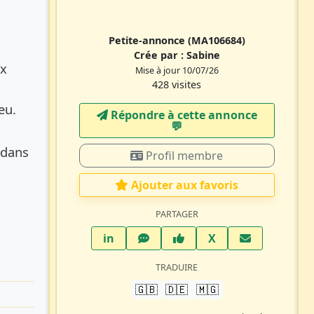
Petite-annonce
(MA106684)
Crée par :
Sabine
ux
Mise à jour 10/07/26
428 visites
eu.
Répondre à cette annonce
💬​
 dans
Profil membre
Ajouter aux favoris
PARTAGER
LinkedIn
WhatsApp
Facebook
Twitter X
in
X
TRADUIRE
🇬🇧
🇩🇪
🇲🇬