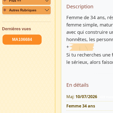
Plus ++
Description 
Description
Autres Rubriques
Femme de 34 ans, rés
femme simple, mature
Dernières vues
avec qui construire u
honnêtes, les personn
MA106684
+
Si tu recherches une
le sérieux, alors fais
En détails
Maj:
10/07/2026
428 Vue
Femme 34 ans