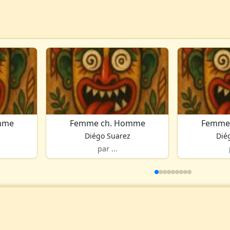
mme
Femme ch. Homme
Femme
Diégo Suarez
Dié
par ...