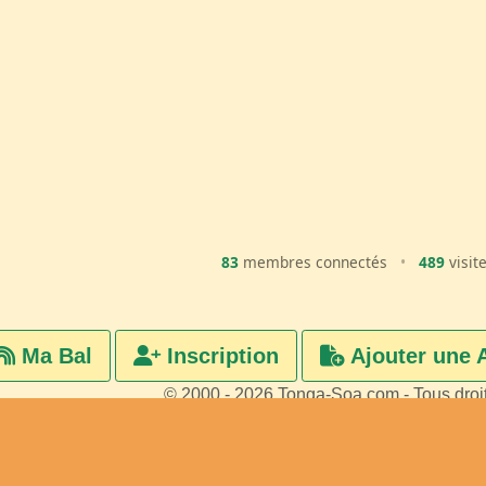
83
membres connectés
•
489
visit
Ma Bal
Inscription
Ajouter une 
© 2000 - 2026 Tonga-Soa.com - Tous droi
Ecrire au site pour toute questi