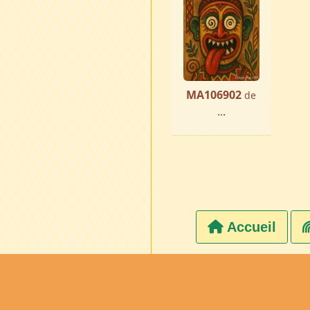
MA106902
de
...
Accueil