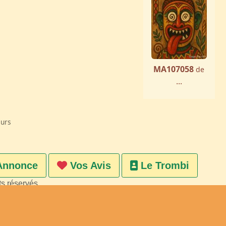
MA107058
de
...
eurs
Annonce
Vos Avis
Le Trombi
ts réservés
on