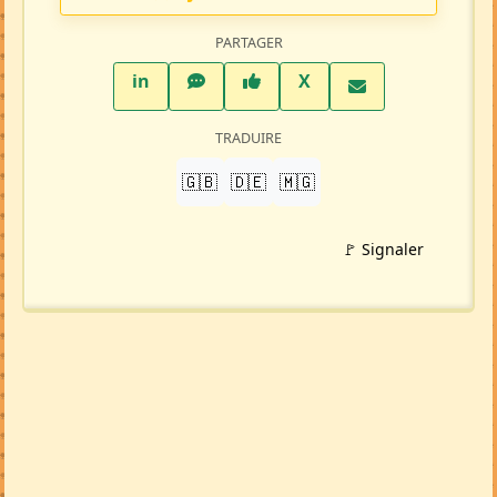
PARTAGER
LinkedIn
WhatsApp
Facebook
Twitter X
in
X
TRADUIRE
🇬🇧
🇩🇪
🇲🇬
🚩 Signaler