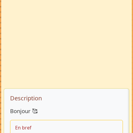
Description de l’annonce
Description
Bonjour 🥰
En bref