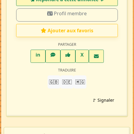
Profil membre
Ajouter aux favoris
PARTAGER
LinkedIn
WhatsApp
Facebook
Twitter X
in
X
TRADUIRE
🇬🇧
🇩🇪
🇲🇬
🚩 Signaler