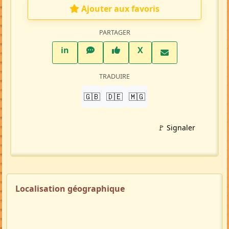
Ajouter aux favoris
PARTAGER
LinkedIn
WhatsApp
Facebook
Twitter X
in
X
TRADUIRE
🇬🇧
🇩🇪
🇲🇬
🚩 Signaler
Localisation géographique