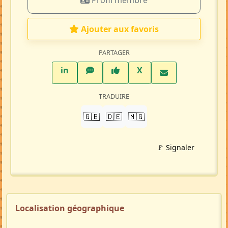
Profil membre
Ajouter aux favoris
PARTAGER
LinkedIn
WhatsApp
Facebook
Twitter X
in
X
TRADUIRE
🇬🇧
🇩🇪
🇲🇬
🚩 Signaler
Localisation géographique