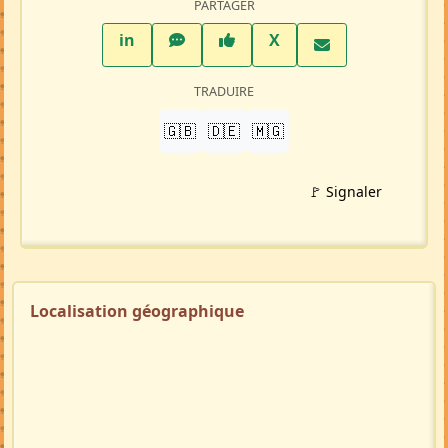
PARTAGER
LinkedIn
WhatsApp
Facebook
Twitter X
in
X
TRADUIRE
🇬🇧
🇩🇪
🇲🇬
🚩 Signaler
Localisation géographique