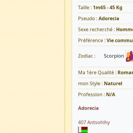
Taille :
1m65 - 45 Kg
Pseudo :
Adorecia
Sexe recherché :
Homm
Préférence :
Vie commu
Scorpion
Zodiac :
Ma 1ère Qualité :
Roman
mon Style :
Naturel
Profession :
N/A
Adorecia
407 Antsohihy