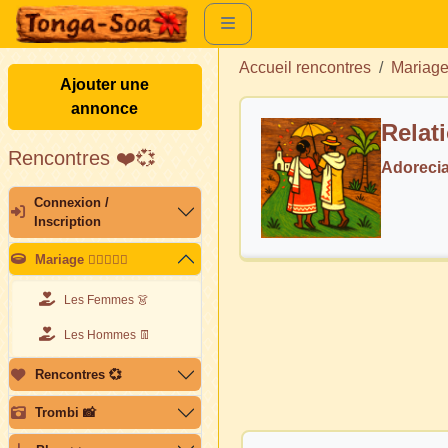
Accueil rencontres
Mariag
Ajouter une
annonce
Relat
Rencontres ❤️💞
Adoreci
Connexion /
Inscription
Mariage 👩🏽‍❤️‍👨🏽
Les Femmes 👗
Les Hommes 👖
Rencontres 💞
Trombi 📸