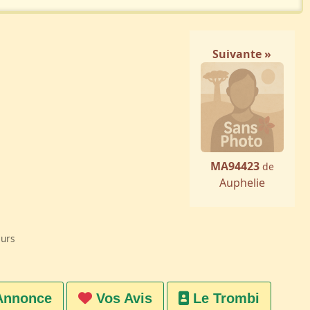
Suivante »
MA94423
de
Auphelie
eurs
Annonce
Vos Avis
Le Trombi