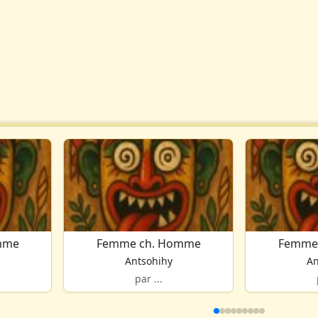
mme
Femme ch. Homme
Femme
Antsohihy
An
par ...