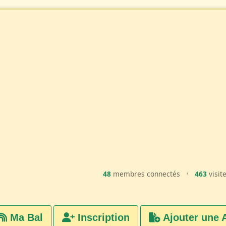
48
membres connectés
•
463
visit
Ma Bal
Inscription
Ajouter une 