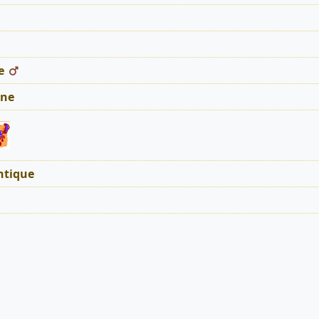
e
ne
tique