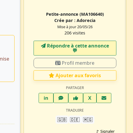
Petite-annonce
(MA106640)
Crée par :
Adorecia
Mise à jour 20/05/26
206 visites
Répondre à cette annonce
💬​
mise
Profil membre
Ajouter aux favoris
PARTAGER
LinkedIn
WhatsApp
Facebook
Twitter X
in
X
TRADUIRE
🇬🇧
🇩🇪
🇲🇬
🚩 Signaler