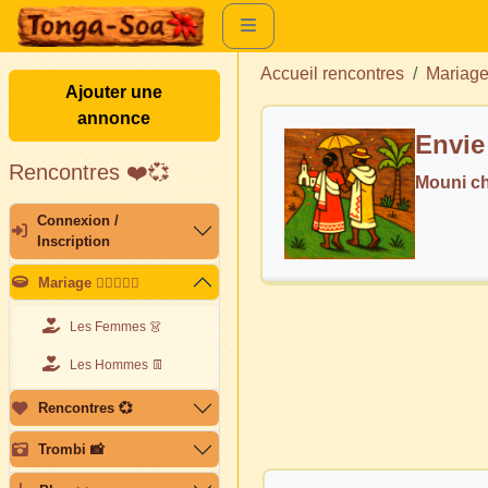
Accueil rencontres
Mariag
Ajouter une
annonce
Envie
Rencontres ❤️💞
Mouni c
Connexion /
Inscription
Mariage 👩🏽‍❤️‍👨🏽
Les Femmes 👗
Les Hommes 👖
Rencontres 💞
Trombi 📸