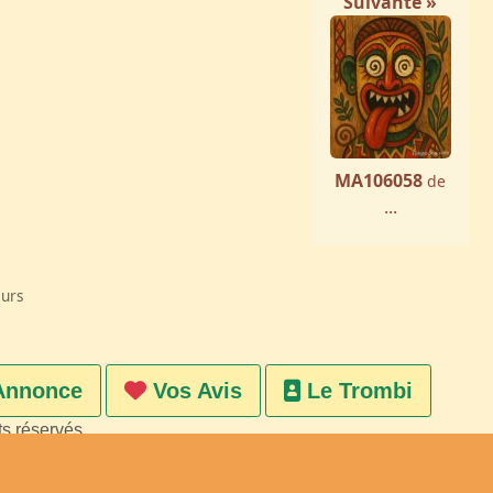
Suivante »
MA106058
de
...
eurs
Annonce
Vos Avis
Le Trombi
ts réservés