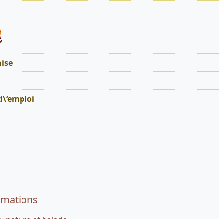
ise
d\‘emploi
rmations