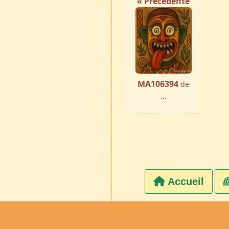
« Précédente
MA106394
de
...
Accueil