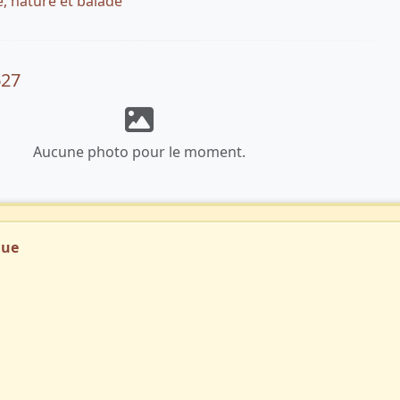
, nature et balade
627
Aucune photo pour le moment.
que