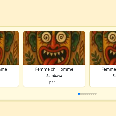
mme
Femme ch. Homme
Femme
Sambava
S
par ...