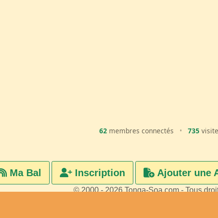
62
membres connectés
•
735
visit
Ma Bal
Inscription
Ajouter une 
© 2000 - 2026 Tonga-Soa.com - Tous droi