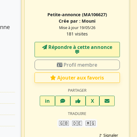
Petite-annonce
(MA106627)
Crée par :
Mouni
onne
Mise à jour 19/05/26
181 visites
Répondre à cette annonce
💬​
Profil membre
Ajouter aux favoris
PARTAGER
LinkedIn
WhatsApp
Facebook
Twitter X
in
X
TRADUIRE
🇬🇧
🇩🇪
🇲🇬
🚩 Signaler