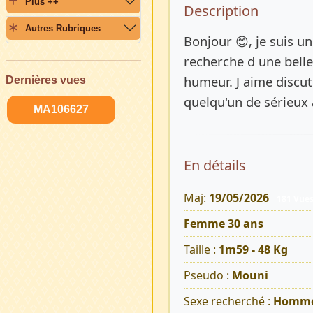
Plus ++
Description 
Description
Autres Rubriques
Bonjour 😊, je suis un
recherche d une belle
humeur. J aime discute
Dernières vues
quelqu'un de sérieux 
MA106627
En détails
Maj:
19/05/2026
181 Vue
Femme 30 ans
Taille :
1m59 - 48 Kg
Pseudo :
Mouni
Sexe recherché :
Homm