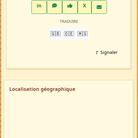
LinkedIn
WhatsApp
Facebook
Twitter X
in
X
TRADUIRE
🇬🇧
🇩🇪
🇲🇬
🚩 Signaler
Localisation géographique