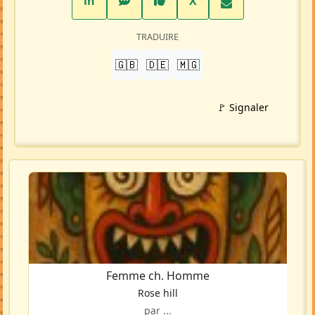
LinkedIn
WhatsApp
Facebook
Twitter X
in
X
TRADUIRE
🇬🇧
🇩🇪
🇲🇬
🚩 Signaler
Femme ch. Homme
Rose hill
par ...