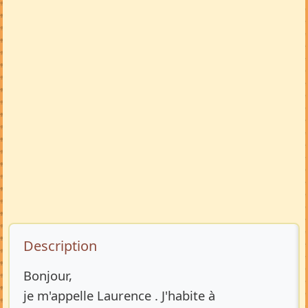
Description de l’annonce
Description
Bonjour,
je m'appelle Laurence . J'habite à