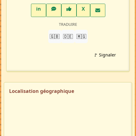
LinkedIn
WhatsApp
Facebook
Twitter X
in
X
TRADUIRE
🇬🇧
🇩🇪
🇲🇬
🚩 Signaler
Localisation géographique